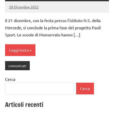
28 Dicembre 2022
PauliSport
Nessun
commento
Il 21 dicembre, con la festa presso l’istituto N.S. della
Mercede, si conclude la prima fase del progetto Pauli
Sport. Le scuole di Monserrato hanno […]
Leggi tutto
comunicati
Cerca
Cerca
Articoli recenti