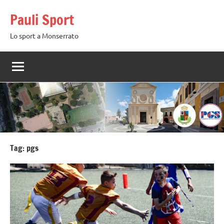
Vai
Pauli Sport
al
contenuto
Lo sport a Monserrato
Tag:
pgs