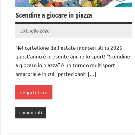
Scendine a giocare in piazza
20 Luglio 2026
PauliSport
Nessun
commento
Nel cartellone dell’estate monserratina 2026,
quest’anno è presente anche lo sport! “Scendine
a giocare in piazza” è un torneo multisport
amatoriale in cui i partecipanti […]
Leggi tutto
comunicati