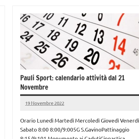
Pauli Sport: calendario attività dal 21
Novembre
19 Novembre 2022
PauliSport
Nessun
commento
Orario Lunedì Martedì Mercoledì Giovedì Venerdì
Sabato 8:00 8:00/9:005G S.GavinoPattinaggio
8:15/9:101 Monumento ai CadutiGinnastica