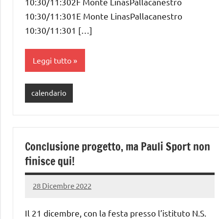
10:30/11:302F Monte LinasPallacanestro
10:30/11:301E Monte LinasPallacanestro
10:30/11:301 […]
Leggi tutto
calendario
Conclusione progetto, ma Pauli Sport non
finisce qui!
28 Dicembre 2022
PauliSport
Nessun
commento
Il 21 dicembre, con la festa presso l’istituto N.S.