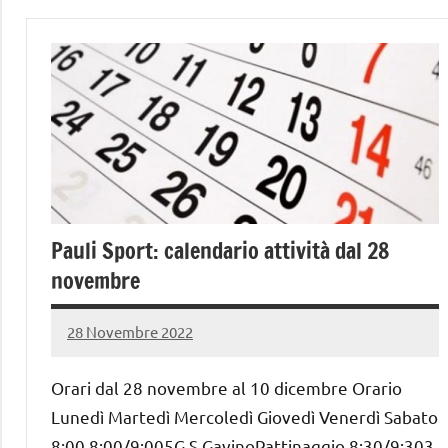
Pauli Sport: calendario attività dal 28
novembre
28 Novembre 2022
PauliSport
Nessun
commento
Orari dal 28 novembre al 10 dicembre Orario
Lunedì Martedì Mercoledì Giovedì Venerdì Sabato
8:00 8:00/9:005G S.GavinoPattinaggio 8:30/9:303