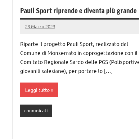
Pauli Sport riprende e diventa più grande
23 Marzo 2023
PauliSport
Nessun
commento
Riparte il progetto Pauli Sport, realizzato dal
Comune di Monserrato in coprogettazione con il
Comitato Regionale Sardo delle PGS (Polisportiv
giovanili salesiane), per portare lo […]
Leggi tutto
comunicati