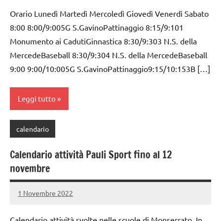
commento
Orario Lunedì Martedì Mercoledì Giovedì Venerdì Sabato
8:00 8:00/9:005G S.GavinoPattinaggio 8:15/9:101
Monumento ai CadutiGinnastica 8:30/9:303 N.S. della
MercedeBaseball 8:30/9:304 N.S. della MercedeBaseball
9:00 9:00/10:005G S.GavinoPattinaggio9:15/10:153B […]
Leggi tutto
calendario
Calendario attività Pauli Sport fino al 12
novembre
1 Novembre 2022
PauliSport
Nessun
commento
Calendario attività svolte nelle scuole di Monserrato. In