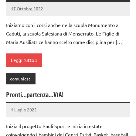
17 Ottobre 2022
PauliSport
Nessun
commento
Iniziamo con i corsi anche nella scuola Monumento ai
Caduti, la scuola Salesiana di Monserrato. Le Figlie di
Maria Ausiliatrice hanno scelto come disciplina per […]
Leggi tutto
comunicati
Pronti…partenza…VIA!
1 Luglio 2022
PauliSport
Nessun
commento
Inizia il progetto Pauli Sport e inizia in estate
coinvolgendo i bambini dei Centri Estivi. Basket, baseball,