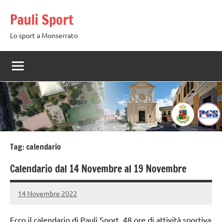
Vai
Pauli Sport
al
contenuto
Lo sport a Monserrato
Tag:
calendario
Calendario dal 14 Novembre al 19 Novembre
14 Novembre 2022
PauliSport
Nessun
commento
Ecco il calendario di Pauli Sport, 48 ore di attività sportiva